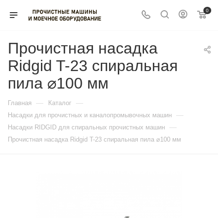
0
Прочистная насадка
Ridgid T-23 спиральная
пила ⌀100 мм
—
—
Главная
Каталог
—
Насадки для прочистных и каналопромывочных машин
—
Насадки RIDGID для спиральных прочистных машин
Прочистная насадка Ridgid T-23 спиральная пила ⌀100 мм