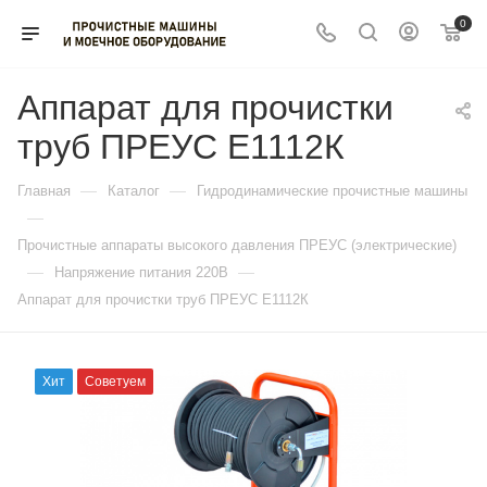
0
Аппарат для прочистки
труб ПРЕУС Е1112К
—
—
Главная
Каталог
Гидродинамические прочистные машины
—
Прочистные аппараты высокого давления ПРЕУС (электрические)
—
—
Напряжение питания 220В
Аппарат для прочистки труб ПРЕУС Е1112К
Хит
Советуем