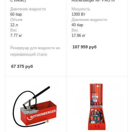
С Инокс)
Rothenberger RP PRO III
Давление жидкости
Мощность
60 бар
1300 Вт
Объем
Давление жидкости
12 л
40 бар
Вес
Вес
7.77 кг
17.86 кг
107 959
руб
Резервуар для жидкости из
нержавеющей стали
67 375
руб