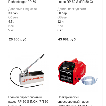
Rothenberger RP 30
насос RP 50-S (РП 50 С)
Давление жидкости
Давление жидкости
30 бар
50 бар
Объем
Объем
4.5 л
12 л
Вес
Вес
5 кг
8 кг
20 600
руб
43 691
руб
Ручной опрессовочный
Электрический
насос RP 50-S INOX (РП 50
опрессовочный насос