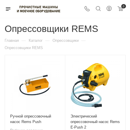
0
Опрессовщики REMS
—
—
—
Главная
Каталог
Опрессовщики
Опрессовщики REMS
Ручной опрессовочный
Электрический
насос Rems Push
опрессовочный насос Rems
E-Push 2