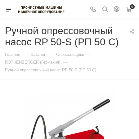
0
Ручной опрессовочный
насос RP 50-S (РП 50 С)
—
—
—
Главная
Каталог
Опрессовщики
—
ROTHENBERGER (Германия)
Ручной опрессовочный насос RP 50-S (РП 50 С)