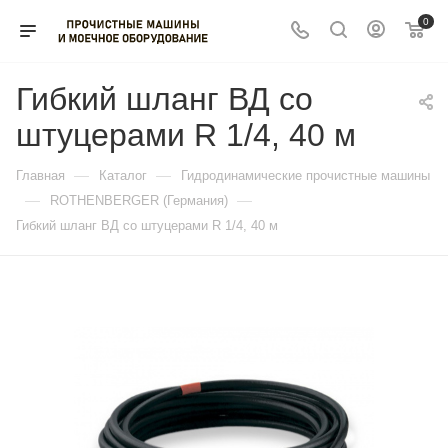
0
Гибкий шланг ВД со
штуцерами R 1/4, 40 м
—
—
Главная
Каталог
Гидродинамические прочистные машины
—
—
ROTHENBERGER (Германия)
Гибкий шланг ВД со штуцерами R 1/4, 40 м