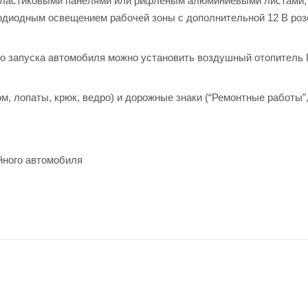
 пластиковыми панелями или рифленым алюминиевыми листами,
одиодным освещением рабочей зоны с дополнительной 12 В роз
ого запуска автомобиля можно установить воздушный отопитель
, лопаты, крюк, ведро) и дорожные знаки (“Ремонтные работы”
йного автомобиля