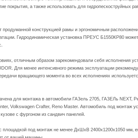
ие покрытия, а также использовать для гидропескоструйных ра
 продуманной конструкцией рамы и эргономичным расположен
луатации. Гидродинамическая установка ПРЕУС Б1550КР80 може
с.
овиях, отличным образом зарекомендовали себя исполнения ус
м UDOR. Для менее интенсивного режима эксплуатации рекоменд
я передачи вращающего момента во всех исполнениях использует
чена для монтажа в автомобили ГАЗель 2705, ГАЗЕЛь NEXT, P
printer, Volkswagen Crafter, Reno Master. Автомобиль под монтаж у
кузове с фургоном из сандвич панелей.
с площадкой под монтаж не менее ДхШхВ 2400х1200х1050 мм, е
ит от вашей машины.