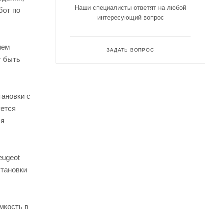
Наши специалисты ответят на любой
бот по
интересующий вопрос
ием
ЗАДАТЬ ВОПРОС
т быть
тановки с
уется
ся
eugeot
становки
мкость в