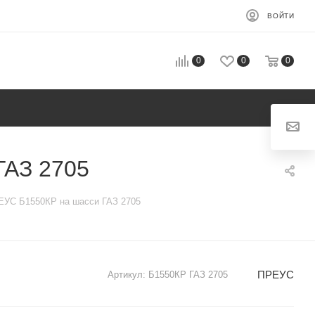
ВОЙТИ
0
0
0
ГАЗ 2705
УС Б1550КР на шасси ГАЗ 2705
ПРЕУС
Артикул:
Б1550КР ГАЗ 2705