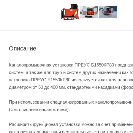
Описание
Каналопромывочная установка ПРЕУС Б1550КР80 предназн
систем, а так же для труб и систем других назначений как 
установка ПРЕУС Б1550КР80 используется как для плановой
диаметром от 50 до 400 мм, стандартными насадками (фор
При использовании специализированных каналопромывочны
(См. описание насадок ниже).
Расширить функционал установки можно за счет применени
как горизонтальные так и вертикальные, строительную и с