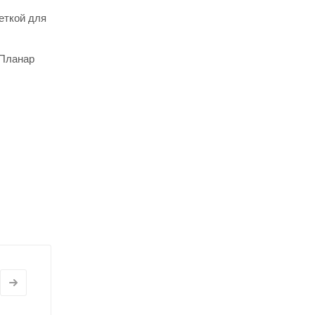
еткой для
 Планар
,