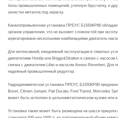
полы промышленных помещений, уличную брусчатку, и друг
зачистке металла под окраску.
Каналопромывочная установка ПРЕУС Б1550КР80 обладает
органов управления, что не вызовет сложностей при эксп
агрегатирована несколькими комбинациями двигатель-насо
Для интенсивной, ежедневной эксплуатации в тяжелых усл
двигателями Honda или Briggs&Stratton в связке с насосо
связка с двигателем Lifan и насосом Annovi Reverberi. Дл
надежный промышленный редуктор.
Гидродинамическая установка ПРЕУС Б1550КР80 предназна
Boxer, Citroen Jumper, Fiat Ducato, Ford Transit, Mercedes S
может быть исполнен в цельнометаллическом кузове или в 
Установка также может быть размещена на шасси прицепа 
стандарте 500 или 1000 л, но дополнительный объем завис