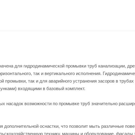
ачена для гидродинамической промывки труб канализации, др
горизонтального, так и вертикального исполнения. Гидродинамич
 промывки, так и для аварийного устранения засоров в трубах
сунками) входящими в базовый комплект.
х насадок возможности по промывке труб значительно расши
я дополнительной оснастки, что позволит мыть различные пов
ельскохозяйственную технику, машины и оборудование, фасады 