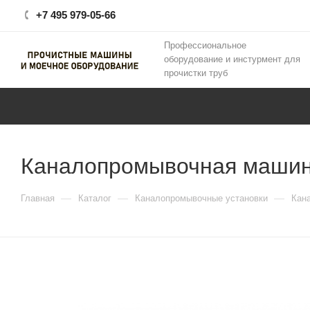
+7 495 979-05-66
Профессиональное
оборудование и инстурмент для
прочистки труб
Каналопромывочная машин
—
—
—
Главная
Каталог
Каналопромывочные установки
Кан