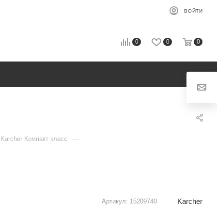
ВОЙТИ
0
0
0
—
Karcher Компакт класс
Karcher
Артикул:
15209740