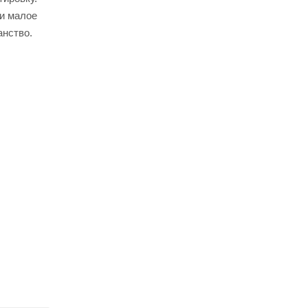
 и малое
анство.