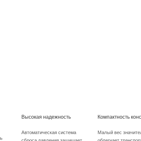
Высокая надежность
Компактность кон
Автоматическая система
Малый вес значите
ь
сброса давления защищает
облегчает транспор