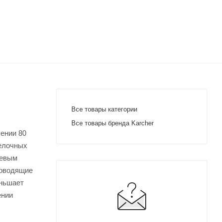
Все товары категории
Все товары бренда Karcher
лении 80
делочных
невым
роводящие
еньшает
ении