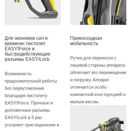
Для экономии сил и
Превосходная
времени: пистолет
мобильность
EASY!Force и
быстродействующие
Ручка для переноски с
разъемы EASY!Lock
лицевой стороны аппарата
облегчает его перемещение
Возможность
и погрузку. Аппарат
продолжительной работы
отличается особо
без переутомления
компактной конструкцией и
благодаря пистолету
малым весом.
EASY!Force. Прочные и
долговечные разъемы
EASY!Lock в 5 раз
ускоряют присоединение и