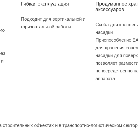
Гибкая эксплуатация
Продуманное хра
аксессуаров
Подходит для вертикальной и
Скоба для креплен
горизонтальной работы
го
насадки
Приспособление E
для хранения сопел
раз
насадки для повер
 и
позволяет размести
непосредственно н
аппарата
 строительных объектах и в транспортно-логистическом секторе