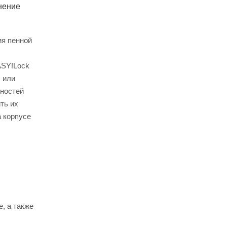
нение
ия пенной
ASY!Lock
 или
хностей
ть их
а корпусе
, а также