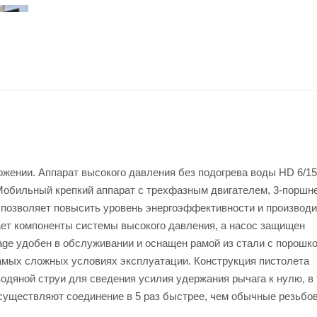
ожении. Аппарат высокого давления без подогрева воды HD 6/1
 Мобильный крепкий аппарат с трехфазным двигателем, 3-порш
 позволяет повысить уровень энергоэффективности и производ
ет компоненты системы высокого давления, а насос защищен
ge удобен в обслуживании и оснащен рамой из стали с порошк
самых сложных условиях эксплуатации. Конструкция пистолета
дяной струи для сведения усилия удержания рычага к нулю, в 
существляют соединение в 5 раз быстрее, чем обычные резьбо