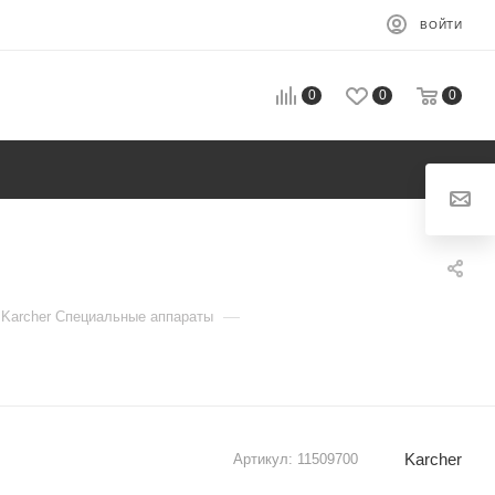
ВОЙТИ
0
0
0
—
Karcher Специальные аппараты
Karcher
Артикул:
11509700