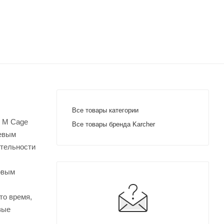
Все товары категории
5 M Cage
Все товары бренда Karcher
невым
ительности
овым
то время,
вые