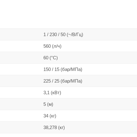
1 / 230 / 50 (~/В/Гц)
560 (л/ч)
60 (°C)
150 / 15 (бар/МПа)
225 / 25 (бар/МПа)
3,1 (кВт)
5 (м)
34 (кг)
38,278 (кг)