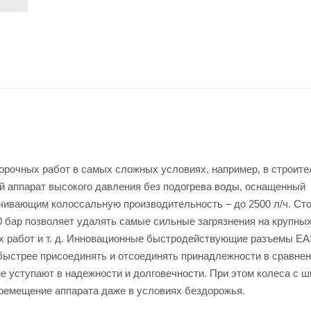
рочных работ в самых сложных условиях, например, в строите
ый аппарат высокого давления без подогрева воды, оснащенный
чивающим колоссальную производительность – до 2500 л/ч. Ст
0 бар позволяет удалять самые сильные загрязнения на крупны
х работ и т. д. Инновационные быстродействующие разъемы EA
 быстрее присоединять и отсоединять принадлежности в сравнен
 уступают в надежности и долговечности. При этом колеса с ш
ремещение аппарата даже в условиях бездорожья.