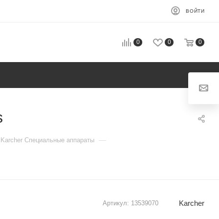
ВОЙТИ
0
0
0
s
—
Karcher Специальные аппараты
Karcher
Артикул:
13539070