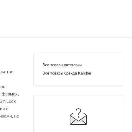
Все товары категории
льстве
Все товары бренда Karcher
оль
х фермах,
SY!Lock
ии с
инами, не