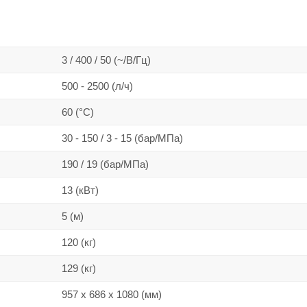
3 / 400 / 50 (~/В/Гц)
500 - 2500 (л/ч)
60 (°C)
30 - 150 / 3 - 15 (бар/МПа)
190 / 19 (бар/МПа)
13 (кВт)
5 (м)
120 (кг)
129 (кг)
957 x 686 x 1080 (мм)