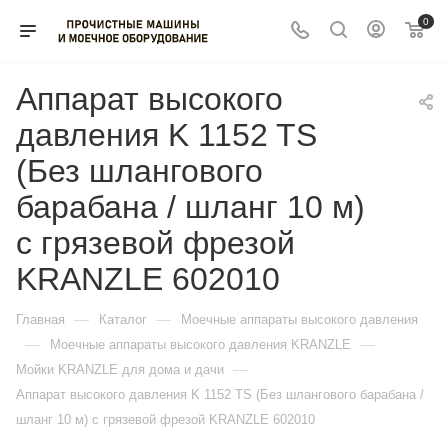
0
Аппарат высокого
давления K 1152 TS
(Без шлангового
барабана / шланг 10 м)
с грязевой фрезой
KRANZLE 602010
—
—
Главная
Каталог
Моечные аппараты высокого давления
—
—
Моечные аппараты высокого давления KRANZLE
—
Мойки KRANZLE для дома и дачи
Аппарат высокого давления K 1152 TS (Без шлангового барабана /
шланг 10 м) с грязевой фрезой KRANZLE 602010