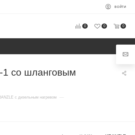
ВОЙТИ
0
0
0
-1 со шланговым
—
ANZLE с дизельным нагревом