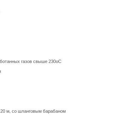
я
аботанных газов свыше 230oС
и
 20 м, со шланговым барабаном