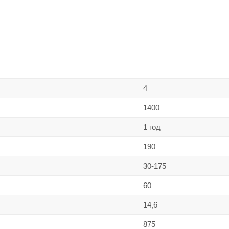
4
1400
1 год
190
30-175
60
14,6
875