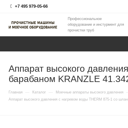
+7 495 979-05-66
Профессиональное
оборудование и инстурмент для
прочистки труб
Аппарат высокого давлени
барабаном KRANZLE 41.34
—
—
Главная
Каталог
Моечные аппараты высокого давления
Аппарат высокого давления с нагревом воды THERM 875-1 со шла