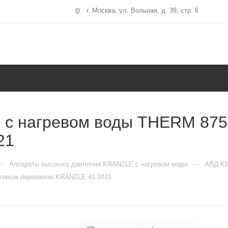
г. Москва, ул. Вольная, д. 39, стр. 6
я с нагревом воды THERM 875
21
—
—
Аппараты высокого давления KRANZLE с нагревом воды
АВД KR
нговым барабаном KRANZLE 41.3421