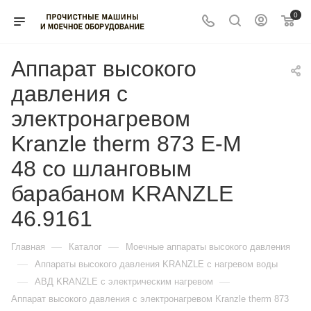
0
Аппарат высокого
давления с
электронагревом
Kranzle therm 873 E-M
48 со шланговым
барабаном KRANZLE
46.9161
—
—
Главная
Каталог
Моечные аппараты высокого давления
—
Аппараты высокого давления KRANZLE с нагревом воды
—
—
АВД KRANZLE с электрическим нагревом
Аппарат высокого давления с электронагревом Kranzle therm 873