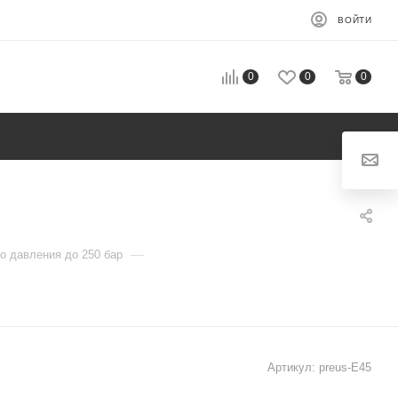
ВОЙТИ
0
0
0
—
о давления до 250 бар
Артикул:
preus-Е45