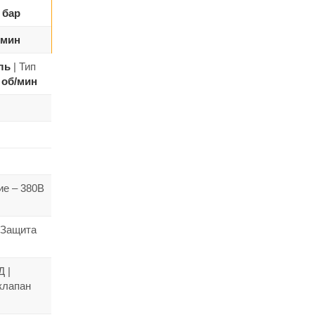
 бар
/мин
ль
| Тип
 об/мин
е – 380В
|Защита
 |
клапан