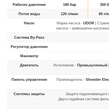
Рабочее давление
180 бар
350 
Поток воды
120 л/мин
60 л/
Насос
Марка насоса -
UDOR
| Страна
насоса – кривошипно-шатунный
Система By-Pass
Регулятор давления
Манометр
Двигатель
Исполнение -
Промышленный
Панель управления
Производитель -
Shneider Elec
Системы защиты
Защита подкачивающего на
Двухстадийная система фильт