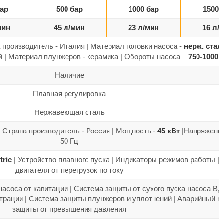
бар
500 бар
1000 бар
1500
мин
45 л/мин
23 л/мин
16 л
 производитель - Италия | Материал головки насоса -
нерж. ста
 | Материал плунжеров - керамика | Обороты насоса –
750-1000
Наличие
Плавная регулировка
Нержавеющая сталь
| Страна производитель - Россия | Мощность -
45 кВт
|Напряжени
50 Гц
tric
| Устройство плавного пуска | Индикаторы режимов работы 
двигателя от перегрузок по току
соса от кавитации | Система защиты от сухого пуска насоса ВД
рации | Система защиты плунжеров и уплотнений | Аварийный 
защиты от превышения давления