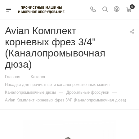
0
Avian Комплект
корневых фрез 3/4"
(Каналопромывочная
дюза)
—
—
Главная
Каталог
—
Насадки для прочистных и каналопромывочных машин
—
—
Каналопромывочные дюзы
Дробильные форсунки
Avian Комплект корневых фрез 3/4" (Каналопромывочная дюза)