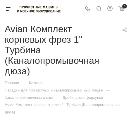
0
Avian Комплект
корневых фрез 1"
Турбина
(Каналопромывочная
дюза)
—
—
Главная
Каталог
—
Насадки для прочистных и каналопромывочных машин
—
—
Каналопромывочные дюзы
Дробильные форсунки
Avian Комплект корневых фрез 1" Турбина (Каналопромывочная
дюза)