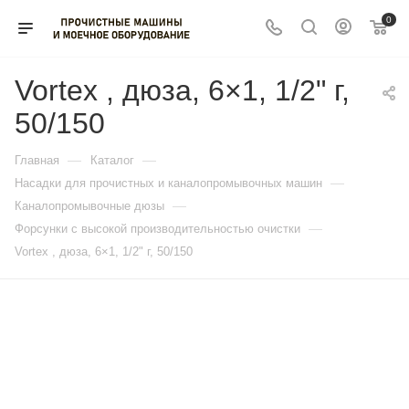
0
Vortex , дюза, 6×1, 1/2" г,
50/150
—
—
Главная
Каталог
—
Насадки для прочистных и каналопромывочных машин
—
Каналопромывочные дюзы
—
Форсунки с высокой производительностью очистки
Vortex , дюза, 6×1, 1/2" г, 50/150