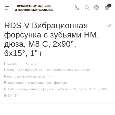
0
RDS-V Вибрационная
форсунка с зубьями HM,
дюза, M8 C, 2x90°,
6x15°, 1" г
—
—
Главная
Каталог
—
Насадки для прочистных и каналопромывочных машин
—
Каналопромывочные дюзы
—
Вращающиеся и вибрационные форсунки
RDS-V Вибрационная форсунка с зубьями HM, дюза, M8 C, 2x90°,
6x15°, 1" г