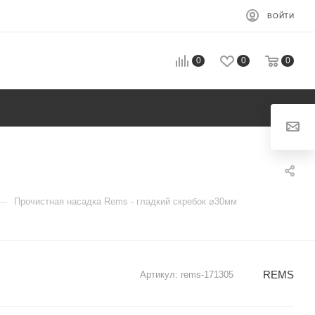
ВОЙТИ
0
0
0
—
Прочистная насадка Rems - гладкий скребок ⌀30мм
REMS
Артикул:
rems-171305