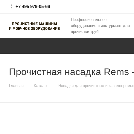
+7 495 979-05-66
Профессиональное
оборудование и инстурмент для
прочистки труб
Прочистная насадка Rems -
—
—
Главная
Каталог
Насадки для прочистных и каналопромы