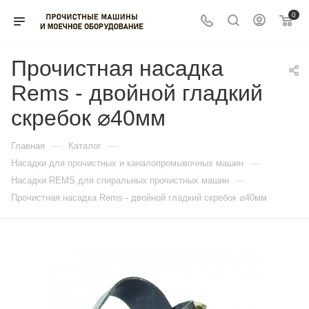
0
Прочистная насадка
Rems - двойной гладкий
скребок ⌀40мм
—
—
Главная
Каталог
—
Насадки для прочистных и каналопромывочных машин
—
Насадки REMS для спиральных прочистных машин
Прочистная насадка Rems - двойной гладкий скребок ⌀40мм