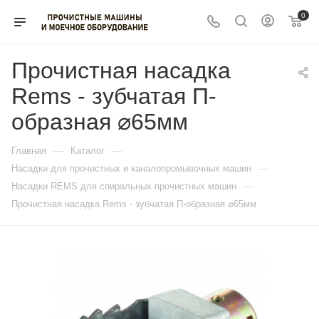
0
Прочистная насадка
Rems - зубчатая П-
образная ⌀65мм
—
—
Главная
Каталог
—
Насадки для прочистных и каналопромывочных машин
—
Насадки REMS для спиральных прочистных машин
Прочистная насадка Rems - зубчатая П-образная ⌀65мм