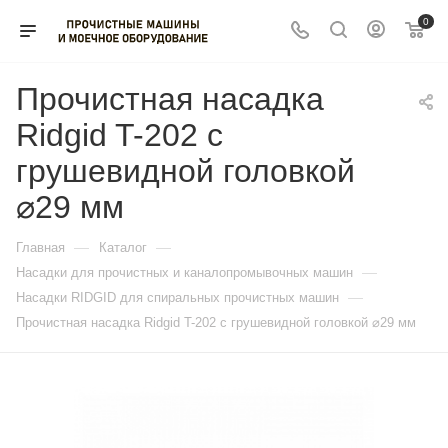
0
Прочистная насадка
Ridgid T-202 с
грушевидной головкой
⌀29 мм
—
—
Главная
Каталог
—
Насадки для прочистных и каналопромывочных машин
—
Насадки RIDGID для спиральных прочистных машин
Прочистная насадка Ridgid T-202 с грушевидной головкой ⌀29 мм