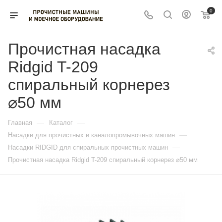
0
Прочистная насадка
Ridgid T-209
спиральный корнерез
⌀50 мм
—
—
Главная
Каталог
—
Насадки для прочистных и каналопромывочных машин
—
Насадки RIDGID для спиральных прочистных машин
Прочистная насадка Ridgid T-209 спиральный корнерез ⌀50 мм