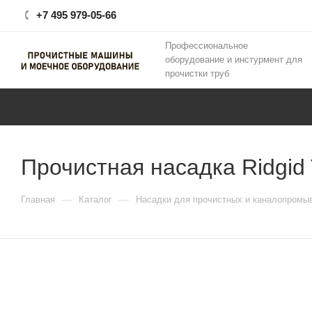
+7 495 979-05-66
Профессиональное
оборудование и инстурмент для
прочистки труб
Прочистная насадка Ridgid
—
—
Главная
Каталог
Насадки для прочистных и каналопромы