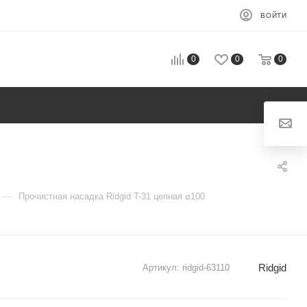
ВОЙТИ
0
0
0
—
Прочистная насадка Ridgid T-31 цепная ⌀100
Ridgid
Артикул:
ridgid-63110