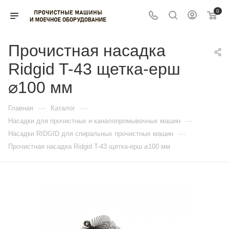
0
Прочистная насадка
Ridgid T-43 щетка-ерш
⌀100 мм
—
—
Главная
Каталог
—
Насадки для прочистных и каналопромывочных машин
—
Насадки RIDGID для спиральных прочистных машин
Прочистная насадка Ridgid T-43 щетка-ерш ⌀100 мм