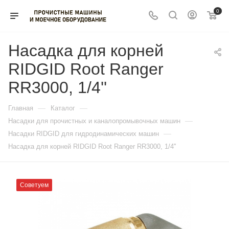
0
Насадка для корней
RIDGID Root Ranger
RR3000, 1/4''
—
—
Главная
Каталог
—
Насадки для прочистных и каналопромывочных машин
—
Насадки RIDGID для гидродинамических машин
Насадка для корней RIDGID Root Ranger RR3000, 1/4''
Советуем