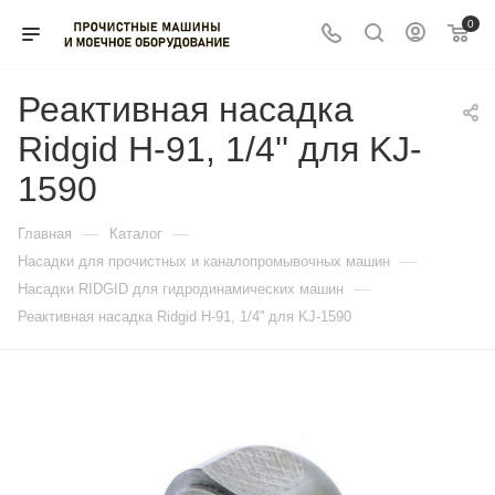
0
Реактивная насадка
Ridgid H-91, 1/4'' для KJ-
1590
—
—
Главная
Каталог
—
Насадки для прочистных и каналопромывочных машин
—
Насадки RIDGID для гидродинамических машин
Реактивная насадка Ridgid H-91, 1/4'' для KJ-1590