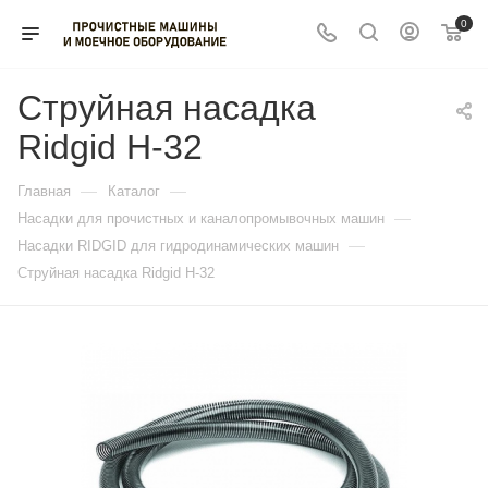
0
Струйная насадка
Ridgid H-32
—
—
Главная
Каталог
—
Насадки для прочистных и каналопромывочных машин
—
Насадки RIDGID для гидродинамических машин
Струйная насадка Ridgid H-32