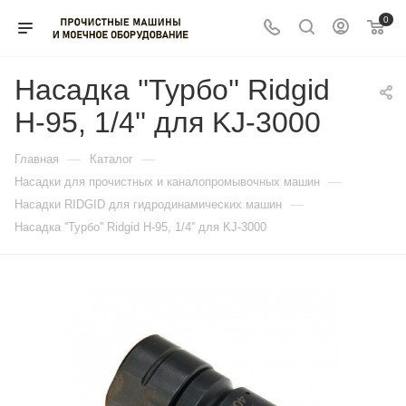
0
Насадка ''Турбо'' Ridgid
H-95, 1/4'' для KJ-3000
—
—
Главная
Каталог
—
Насадки для прочистных и каналопромывочных машин
—
Насадки RIDGID для гидродинамических машин
Насадка ''Турбо'' Ridgid H-95, 1/4'' для KJ-3000