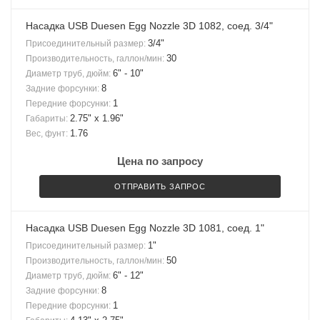
Насадка USB Duesen Egg Nozzle 3D 1082, соед. 3/4"
3/4"
Присоединительный размер:
30
Производительность, галлон/мин:
6" - 10"
Диаметр труб, дюйм:
8
Задние форсунки:
1
Передние форсунки:
2.75" x 1.96"
Габариты:
1.76
Вес, фунт:
Цена по запросу
ОТПРАВИТЬ ЗАПРОС
Насадка USB Duesen Egg Nozzle 3D 1081, соед. 1"
1"
Присоединительный размер:
50
Производительность, галлон/мин:
6" - 12"
Диаметр труб, дюйм:
8
Задние форсунки:
1
Передние форсунки: