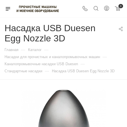
0
Насадка USB Duesen
Egg Nozzle 3D
—
—
Главная
Каталог
—
Насадки для прочистных и каналопромывочных машин
—
Каналопромывочные насадки USB Duesen
—
Стандартные насадки
Насадка USB Duesen Egg Nozzle 3D