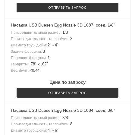
ОТПРАВИТЬ ЗАПРОС
Насадка USB Duesen Egg Nozzle 3D 1087, соед. 1/8"
1/8"
Присоединительный размер:
3
Производительность, галлон/мин:
2" - 4"
Диаметр труб, дюйм:
3
Задние форсунки:
1
Передние форсунки:
.78" x .62"
Габариты:
<0.44
Вес, фунт:
Цена по запросу
ОТПРАВИТЬ ЗАПРОС
Насадка USB Duesen Egg Nozzle 3D 1084, соед. 3/8"
3/8"
Присоединительный размер:
8
Производительность, галлон/мин:
4" - 6"
Диаметр труб, дюйм: