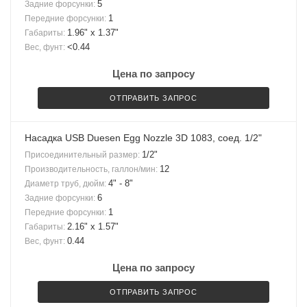
5
Задние форсунки:
1
Передние форсунки:
1.96" x 1.37"
Габариты:
<0.44
Вес, фунт:
Цена по запросу
ОТПРАВИТЬ ЗАПРОС
Насадка USB Duesen Egg Nozzle 3D 1083, соед. 1/2"
1/2"
Присоединительный размер:
12
Производительность, галлон/мин:
4" - 8"
Диаметр труб, дюйм:
6
Задние форсунки:
1
Передние форсунки:
2.16" x 1.57"
Габариты:
0.44
Вес, фунт:
Цена по запросу
ОТПРАВИТЬ ЗАПРОС