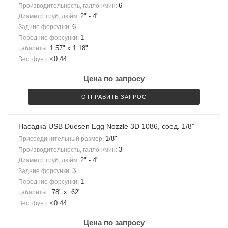
6
Производительность, галлон/мин:
2" - 4"
Диаметр труб, дюйм:
6
Задние форсунки:
1
Передние форсунки:
1.57" x 1.18"
Габариты:
<0.44
Вес, фунт:
Цена по запросу
ОТПРАВИТЬ ЗАПРОС
Насадка USB Duesen Egg Nozzle 3D 1086, соед. 1/8"
1/8"
Присоединительный размер:
3
Производительность, галлон/мин:
2" - 4"
Диаметр труб, дюйм:
3
Задние форсунки:
1
Передние форсунки:
.78" x .62"
Габариты:
<0.44
Вес, фунт:
Цена по запросу