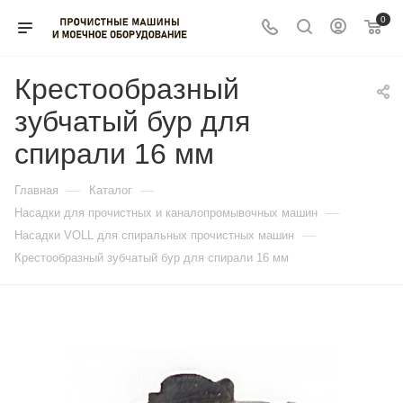
0
Крестообразный
зубчатый бур для
спирали 16 мм
—
—
Главная
Каталог
—
Насадки для прочистных и каналопромывочных машин
—
Насадки VOLL для спиральных прочистных машин
Крестообразный зубчатый бур для спирали 16 мм