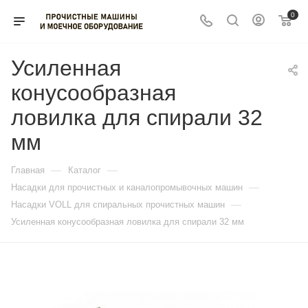
0
Усиленная
конусообразная
ловилка для спирали 32
мм
—
—
Главная
Каталог
—
Насадки для прочистных и каналопромывочных машин
—
Насадки VOLL для спиральных прочистных машин
Усиленная конусообразная ловилка для спирали 32 мм