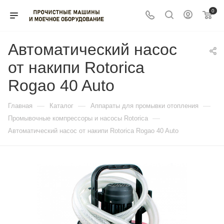
0
Автоматический насос
от накипи Rotorica
Rogao 40 Auto
—
—
—
Главная
Каталог
Аппараты для промывки отопления
—
Промывочные компрессоры и насосы Rotorica
Автоматический насос от накипи Rotorica Rogao 40 Auto