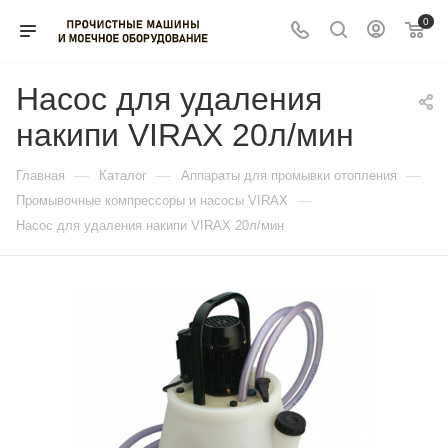
0
Насос для удаления
накипи VIRAX 20л/мин
—
—
—
Главная
Каталог
Аппараты для промывки отопления
—
Промывочные компрессоры и насосы VIRAX
Насос для удаления накипи VIRAX 20л/мин