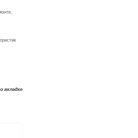
монте,
еристик
о вкладке