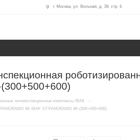
г. Москва, ул. Вольная, д. 39, стр. 6
инспекционная роботизирова
(300+500+600)
—
ванные телеинспекционные комплексы IBAK
ема PANORAMO 4K IBAK ST-PANORAMO 4K-(300+500+600)