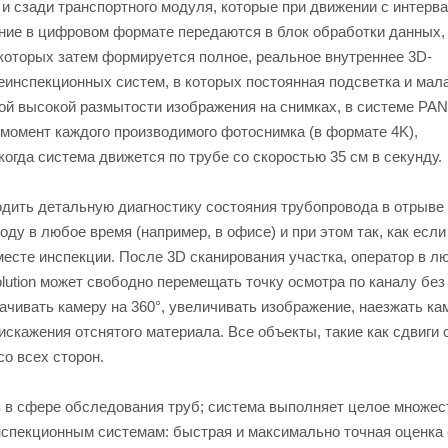
и сзади транспортного модуля, которые при движении с интерва
ие в цифровом формате передаются в блок обработки данных, 
которых затем формируется полное, реальное внутреннее 3D-
еинспекционных систем, в которых постоянная подсветка и мал
ной высокой размытости изображения на снимках, в системе 
момент каждого производимого фотоснимка (в формате 4K),
огда система движется по трубе со скоростью 35 см в секунду.
ть детальную диагностику состояния трубопровода в отрыве 
у в любое время (например, в офисе) и при этом так, как если
есте инспекции. После 3D сканирования участка, оператор в л
ution может свободно перемещать точку осмотра по каналу без
ачивать камеру на 360°, увеличивать изображение, наезжать ка
 искажения отснятого материала. Все объекты, такие как сдвиги 
о всех сторон.
 сфере обследования труб; система выполняет целое множес
нспекционным системам: быстрая и максимально точная оценка