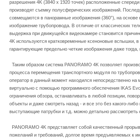
разрешения 4K (3840 x 1920 точек) расположенные спереди 
производят съемку полусферических изображений. Последн
совмещаются в панорамные изображения (360°), на основе 
изображение трубопровода. В отличие от классических тел
выдержка при движущейся видеокамере становится причи
4K используются кратковременные ксеноновые вспышки, в 
гарантирующие предельно четкие изображения даже тогда, к
Таким образом система PANORAMO 4K позволяет производи
процесса перемещения транспортного модуля по трубопровод
оператор в данный момент находился непосредственно на м
виртуально с помощью программного обеспечения IKAS Evol
ограничения обзора, останавливать в любой позиции, повор
объекты и даже смотреть назад - и все это без какого-либо
выступающие патрубки и т.д. можно детально рассмотреть с
PANORAMO 4K представляет собой качественный прорыв в
пожеланий и требований, долгое время предъявляемых к и