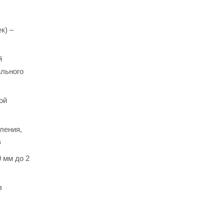
к) –
й
ального
ой
ления,
в
 мм до 2
в