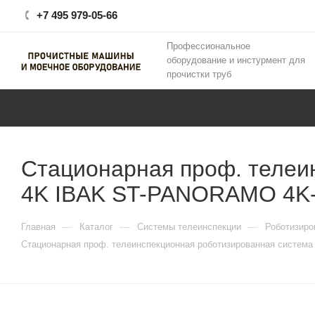
+7 495 979-05-66
Профессиональное
оборудование и инстурмент для
прочистки труб
Стационарная проф. теле
4K IBAK ST-PANORAMO 4K-
—
—
—
Главная
Каталог
Системы телеинспекции
Роботизиро
Стационарная проф. телеинспекционная роботизированная сист