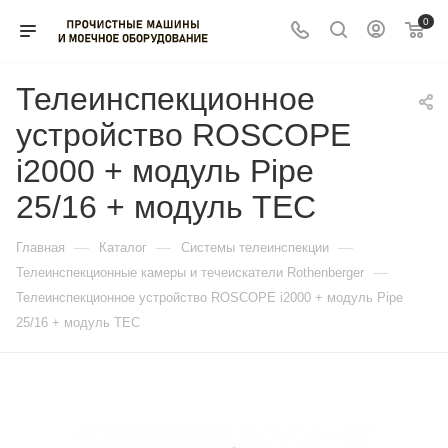
0
Телеинспекционное
устройство ROSCOPE
i2000 + модуль Pipe
25/16 + модуль TEC
—
—
—
Главная
Каталог
Системы телеинспекции
—
Телеинспекционные камеры и течеискатели Rothenberger
Телеинспекционное устройство ROSCOPE i2000 + модуль Pipe
25/16 + модуль TEC